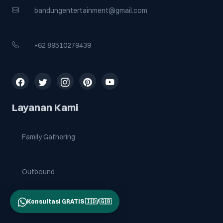
bandungentertainment@gmail.com
+62 89510279439
Ikuti kami di media sosial
Layanan Kami
Family Gathering
Outbound
Konsultasi GRATIS 🇮🇩/🇬🇧
Reuni