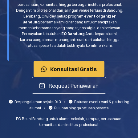
perusahaan, komunitas, hingga berbagai institusi profesional.
Dengan tim profesional dan jaringan venue terluas di Bandung,
Lembang, Ciwidey, setiap program
event organizer
Bandung
bersama kami dirancang untuk menciptakan
momen kebersamaan yang hangat, nostalgia, dan berkesan.
Percayakan kebutuhan
EO Bandung
Anda kepada kami,
karena pengalaman menangani reuni dari puluhan hingga
ratusan peserta adalah bukti nyata komitmen kami.
Konsultasi Gratis
Request Penawaran
Berpengalaman sejak 2013
•
Ratusan event reuni & gathering
alumni
•
Puluhan hingga ratusan peserta
EO Reuni Bandung untuk alumni sekolah, kampus, perusahaan,
komunitas, dan institusi profesional.