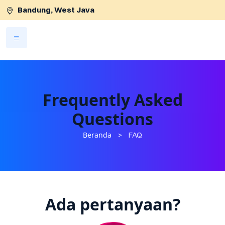
Bandung, West Java
Lewati ke konten utama
Frequently Asked
Questions
Beranda
>
FAQ
Ada pertanyaan?