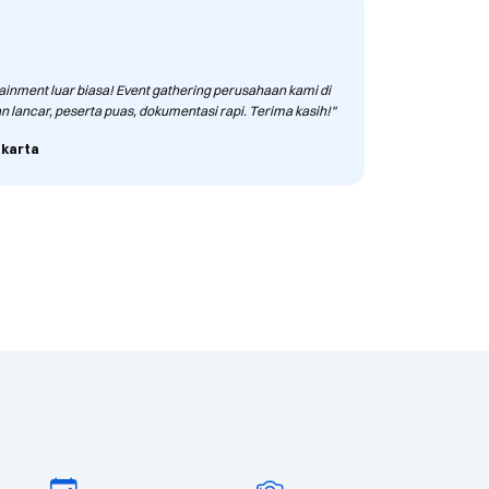
inment luar biasa! Event gathering perusahaan kami di
 lancar, peserta puas, dokumentasi rapi. Terima kasih!"
akarta