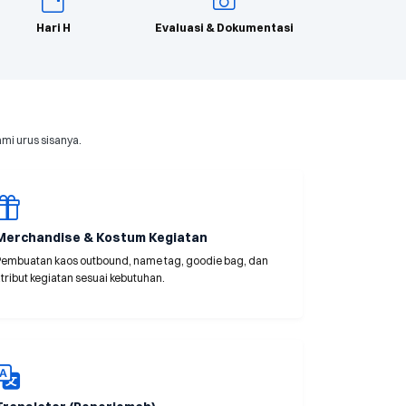
Hari H
Evaluasi & Dokumentasi
mi urus sisanya.
Merchandise & Kostum Kegiatan
Pembuatan kaos outbound, name tag, goodie bag, dan
tribut kegiatan sesuai kebutuhan.