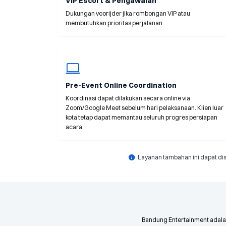
VIP Escort & Pengawalan
Dukungan voorijder jika rombongan VIP atau
membutuhkan prioritas perjalanan.
Pre-Event Online Coordination
Koordinasi dapat dilakukan secara online via
Zoom/Google Meet sebelum hari pelaksanaan. Klien luar
kota tetap dapat memantau seluruh progres persiapan
acara.
Layanan tambahan ini dapat dis
Bandung Entertainment adal