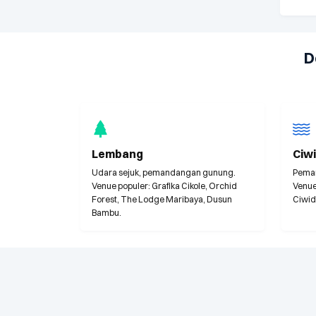
D
Lembang
Ciw
Udara sejuk, pemandangan gunung.
Peman
Venue populer: Grafika Cikole, Orchid
Venue
Forest, The Lodge Maribaya, Dusun
Ciwid
Bambu.