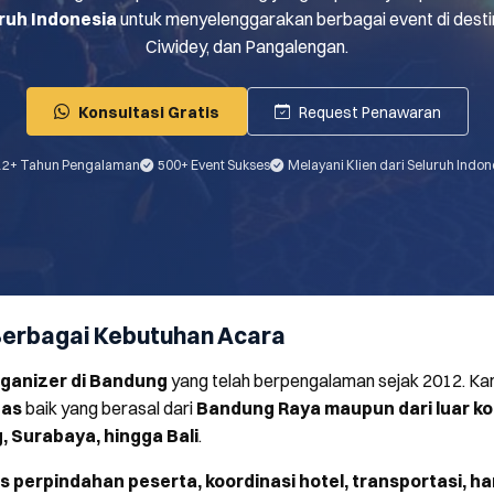
ruh Indonesia
untuk menyelenggarakan berbagai event di desti
Ciwidey, dan Pangalengan.
Konsultasi Gratis
Request Penawaran
12+ Tahun Pengalaman
500+ Event Sukses
Melayani Klien dari Seluruh Indon
Berbagai Kebutuhan Acara
rganizer di Bandung
yang telah berpengalaman sejak 2012. Ka
tas
baik yang berasal dari
Bandung Raya maupun dari luar ko
 Surabaya, hingga Bali
.
s perpindahan peserta, koordinasi hotel, transportasi, ha