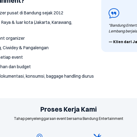
ainment?
zer pusat di Bandung sejak 2012
 Raya & luar kota (Jakarta, Karawang,
"Bandung Enterta
Lembang berjalan
ent organizer
— Klien dari J
g, Ciwidey & Pangalengan
etiap event
uhan dan budget
dokumentasi, konsumsi, baggage handling diurus
Proses Kerja Kami
Tahap penyelenggaraan event bersama Bandung Entertainment