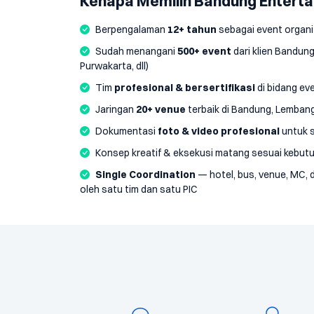
Kenapa Memilih Bandung Entert
Berpengalaman
12+ tahun
sebagai event organi
Sudah menangani
500+ event
dari klien Bandung
Purwakarta, dll)
Tim
profesional & bersertifikasi
di bidang ev
Jaringan
20+ venue
terbaik di Bandung, Lemban
Dokumentasi
foto & video profesional
untuk s
Konsep kreatif & eksekusi matang sesuai kebut
Single Coordination
— hotel, bus, venue, MC, 
oleh satu tim dan satu PIC