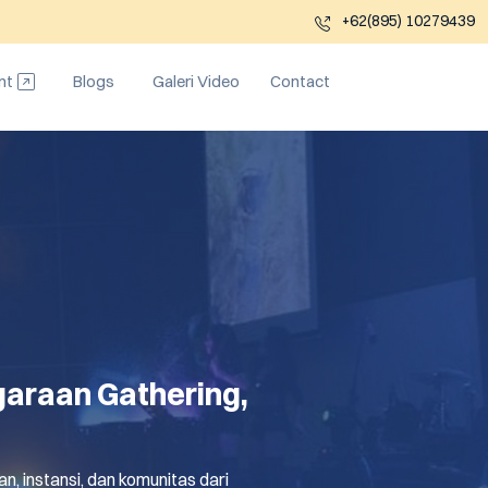
+62(895) 10279439
nt
Blogs
Galeri Video
Contact
araan Gathering,
, instansi, dan komunitas dari