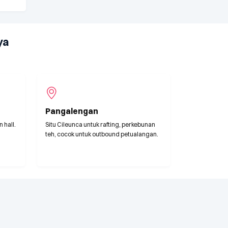
ya
Pangalengan
 hall.
Situ Cileunca untuk rafting, perkebunan
teh, cocok untuk outbound petualangan.