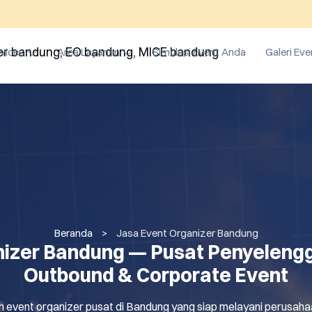
vices
Area Layanan
Simulasi Event Anda
Galeri Eve
Beranda
>
Jasa Event Organizer Bandung
nizer Bandung — Pusat Penyelengg
Outbound & Corporate Event
event organizer pusat di Bandung yang siap melayani perusahaan