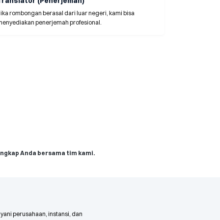
Translator (Penerjemah)
ika rombongan berasal dari luar negeri, kami bisa
menyediakan penerjemah profesional.
engkap Anda bersama tim kami.
ayani perusahaan, instansi, dan