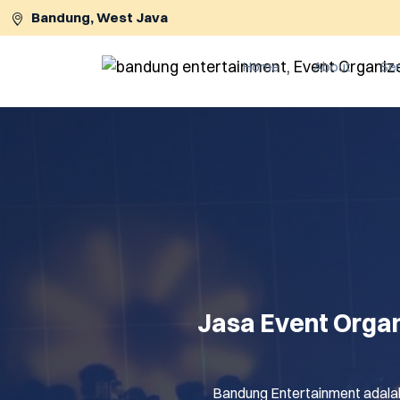
Bandung, West Java
Home
About
Ser
Lewati ke konten utama
Jasa Event Orga
Bandung Entertainment adalah 