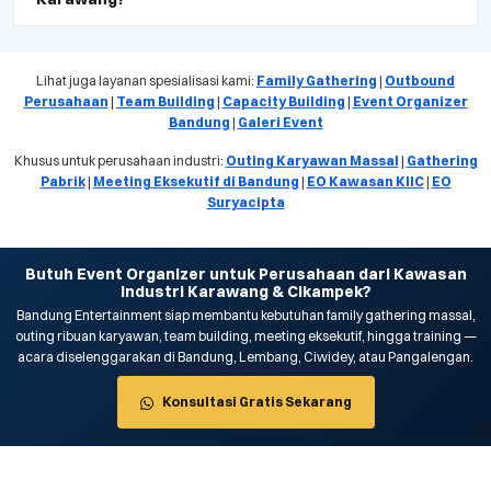
Lihat juga layanan spesialisasi kami:
Family Gathering
|
Outbound
Perusahaan
|
Team Building
|
Capacity Building
|
Event Organizer
Bandung
|
Galeri Event
Khusus untuk perusahaan industri:
Outing Karyawan Massal
|
Gathering
Pabrik
|
Meeting Eksekutif di Bandung
|
EO Kawasan KIIC
|
EO
Suryacipta
Butuh Event Organizer untuk Perusahaan dari Kawasan
Industri Karawang & Cikampek?
Bandung Entertainment siap membantu kebutuhan family gathering massal,
outing ribuan karyawan, team building, meeting eksekutif, hingga training —
acara diselenggarakan di Bandung, Lembang, Ciwidey, atau Pangalengan.
Konsultasi Gratis Sekarang