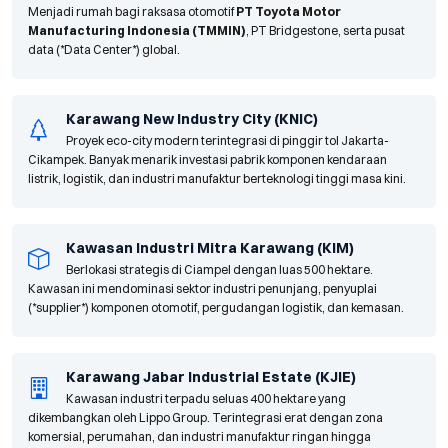
Menjadi rumah bagi raksasa otomotif
PT Toyota Motor
Manufacturing Indonesia (TMMIN)
, PT Bridgestone, serta pusat
data (*Data Center*) global.
Karawang New Industry City (KNIC)
Proyek eco-city modern terintegrasi di pinggir tol Jakarta-
Cikampek. Banyak menarik investasi pabrik komponen kendaraan
listrik, logistik, dan industri manufaktur berteknologi tinggi masa kini.
Kawasan Industri Mitra Karawang (KIM)
Berlokasi strategis di Ciampel dengan luas 500 hektare.
Kawasan ini mendominasi sektor industri penunjang, penyuplai
(*supplier*) komponen otomotif, pergudangan logistik, dan kemasan.
Karawang Jabar Industrial Estate (KJIE)
Kawasan industri terpadu seluas 400 hektare yang
dikembangkan oleh Lippo Group. Terintegrasi erat dengan zona
komersial, perumahan, dan industri manufaktur ringan hingga