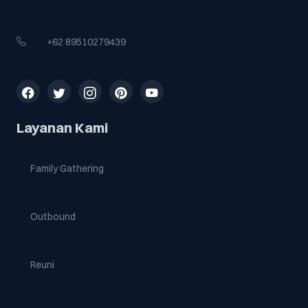
+62 89510279439
Ikuti kami di media sosial
Layanan Kami
Family Gathering
Outbound
Reuni