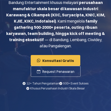
Bandung Entertainment khusus melayani
perusahaan
manufaktur skala besar di kawasan industri
Karawang & Cikampek (KIIC, Suryacipta, KNIC, KIM,
KJIE, KIKC, Indotaisei)
. Kami mengelola
family
gathering 500-2000+ peserta, outing ribuan
karyawan, team building, hingga kick off meeting &
training eksekutif
— di Bandung, Lembang, Ciwidey,
atau Pangalengan.
Konsultasi Gratis
Request Penawaran
12+ Tahun Pengalaman
500+ Event Sukses
Khusus Perusahaan Industri Skala Besar