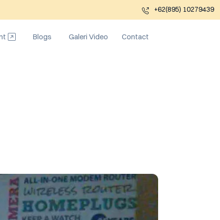
+62(895) 10279439
nt
Blogs
Galeri Video
Contact