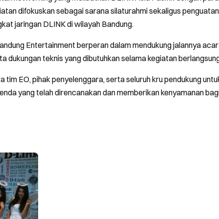
iatan difokuskan sebagai sarana silaturahmi sekaligus penguata
at jaringan DLINK di wilayah Bandung.
andung Entertainment berperan dalam mendukung jalannya acara
erta dukungan teknis yang dibutuhkan selama kegiatan berlangsung
ra tim EO, pihak penyelenggara, serta seluruh kru pendukung un
genda yang telah direncanakan dan memberikan kenyamanan bagi