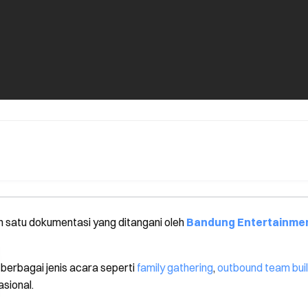
h satu dokumentasi yang ditangani oleh
Bandung Entertainme
erbagai jenis acara seperti
family gathering
,
outbound team buil
sional.